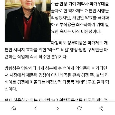
수급 안정 기여 제약사 약가우대를
골자로 한 약가제도 개편안 시행을
확정했지만, 개편안 약효를 극대화
하고 부작용을 최소화하기 위해 필
요한 숙제는 아직 미완성이다.
다행히도 정부여당은 약가제도 개
편안 시너지 효과를 위한 '넥스트 레벨' 행정·입법 구체안을 마
련하는 작업에 즉시 착수한 분위기다.
방향성은 명확하다. 1개 성분에 수 백여개 의약품이 허가되면
서 시장에서 제품력 경쟁이 아닌 왜곡된 판촉 경쟁 즉, 불법 리
베이트 경쟁에 매몰되는 비정상적 다품목 제네릭 구조 탈피·혁
신이다.
현재 허용하고 있는 제네릭 1+3 위탁공동생동 제도를 제약업
계와 직능단체, 학계 의견을 폭넓게 수렴해 축소·철폐하고, 의
약품 영업·판촉대행사(CSO)를 악용해 불법 리베이트를 살포