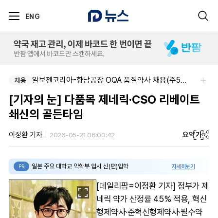
ENG
알보젠코리아-향남공장 OQA 품질약사 채용(주5일/파트타임 가능)
채용
[기자의 눈] 다품목 제네릭·CSO 리베이트
쇄신의 골든타임
요약
가
이정환 기자
2026-05-21 06:00:42
일본 주요 대학교 약학부 입시 신(편)입학
자세히보기
PR
[데일리팜=이정환 기자] 정부가 제
네릭 약가 산정률 45% 적용, 혁신
형제약사·준혁신형제약사·필수약