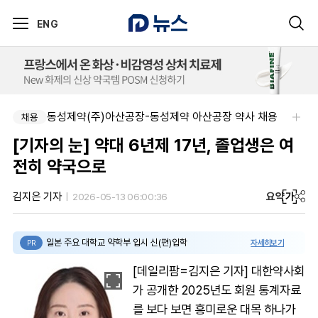
ENG
신신제약-세종공장 품질관리약사(사원~과장)
동성제약(주)아산공장-동성제약 아산공장 약사 채용
채용
채용
[기자의 눈] 약대 6년제 17년, 졸업생은 여
전히 약국으로
요약
가
김지은 기자
2026-05-13 06:00:36
일본 주요 대학교 약학부 입시 신(편)입학
자세히보기
PR
[데일리팜=김지은 기자] 대한약사회
가 공개한 2025년도 회원 통계자료
를 보다 보면 흥미로운 대목 하나가