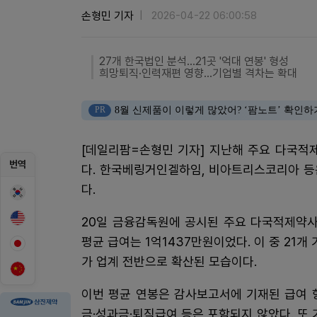
손형민 기자
2026-04-22 06:00:58
27개 한국법인 분석…21곳 '억대 연봉' 형성
희망퇴직·인력재편 영향…기업별 격차는 확대
PR
8월 신제품이 이렇게 많았어? ‘팜노트’ 확인하
[데일리팜=손형민 기자] 지난해 주요 다국적
번역
다. 한국베링거인겔하임, 비아트리스코리아 등
다.
20일 금융감독원에 공시된 주요 다국적제약사
평균 급여는 1억1437만원이었다. 이 중 21
가 업계 전반으로 확산된 모습이다.
이번 평균 연봉은 감사보고서에 기재된 급여 
금·성과금·퇴직급여 등은 포함되지 않았다. 또