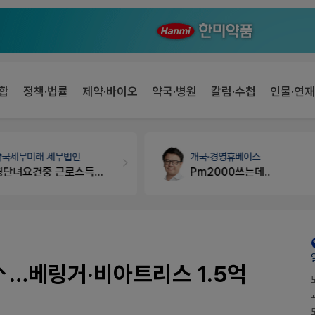
합
정책·법률
제약·바이오
약국·병원
칼럼·수첩
인물·연재
약국세무
미래 세무법인
개국·경영
휴베이스
경단녀요건중 근로스득원천징수액
Pm2000쓰는데..
↑…베링거·비아트리스 1.5억