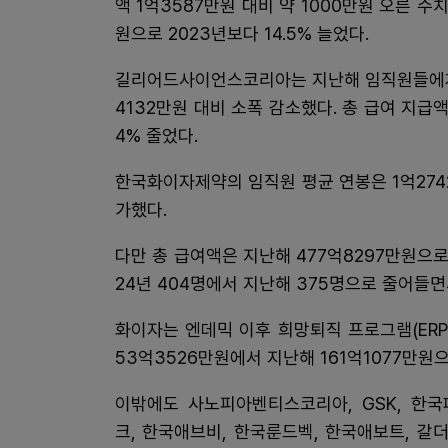
액 1억3587만원 대비 약 1000만원 오른 수
원으로 2023년보다 14.5% 늘었다.
길리어드사이언스코리아는 지난해 임직원들에게 
4132만원 대비 소폭 감소했다. 총 급여 지급
4% 줄었다.
한국화이자제약의 임직원 평균 연봉은 1억2742
가했다.
다만 총 급여액은 지난해 477억8297만원으로 
24년 404명에서 지난해 375명으로 줄어들면
화이자는 엔데믹 이후 희망퇴직 프로그램(ERP
53억3526만원에서 지난해 161억1077만원으
이밖에도 사노피아벤티스코리아, GSK, 한국
크, 한국애브비, 한국룬드벡, 한국애보트, 