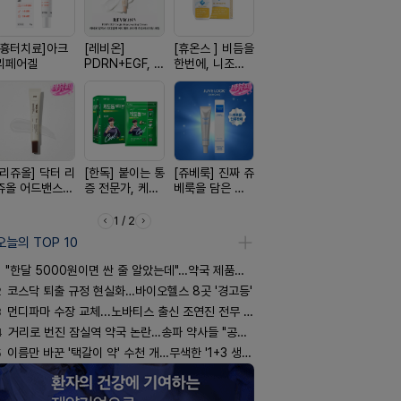
[흉터치료]아크
[레비온]
[휴온스 ] 비듬을
[아워팜] 우리아
[켄뷰] 다양
리페어겔
PDRN+EGF, 레
한번에, 니조랄
이 맞춤설계, 바
증에, 타이
비온RX PDRN
2%액
로타민 kids 엘
정 500mg
EGF 크림
더베리맛
정
[리쥬올] 닥터 리
[한독] 붙이는 통
[쥬베룩] 진짜 쥬
[D판테놀]레비
[켄뷰] 오
쥬올 어드밴스드
증 전문가, 케토
베룩을 담은 약
온디판테놀연고
폼타입, 로
PDRN 리쥬비네
톱 액티브 플라
국전용 PDLLA
5%폼에어
이팅 크림 30ml
스타(쿨) 40매
크림
60g
1 / 2
오늘의 TOP 10
"한달 5000원이면 싼 줄 알았는데"…약국 제품과 비교해보니
2
코스닥 퇴출 규정 현실화…바이오헬스 8곳 '경고등'
3
먼디파마 수장 교체...노바티스 출신 조연진 전무 내정
4
거리로 번진 잠실역 약국 논란…송파 약사들 "공공성 훼손"
5
이름만 바꾼 '택갈이 약' 수천 개…무색한 '1+3 생동'