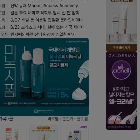
모집
신약 등재 Market Access Academy
모집
일본 주요 대학교 약학부 입시 신(편)입학
교육
8/07 배탈 등 여름철 장질환 온라인세미나
모집
8/23 초리스크 시대, 실패 없는 개국 세미나
원자력의학원 신임 원장에 임일한 박사
인사
약국e몰
· 바로팜
· 편한가
· 플랫팜