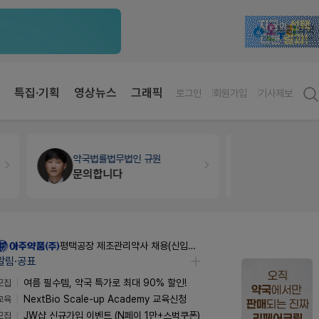
특집·기획
영상뉴스
그래픽
로그인
회원가입
기사제보
약국법률
법무법인 규원
약국인테리
문의합니다
매대 높이
평택공장 제조관리약사 채용(신입우대)
알림·공표
모집
여름 필수템, 약국 특가로 최대 90% 할인!
교육
NextBio Scale-up Academy 교육신청
모집
JW샵 신규가입 이벤트 (N페이 1만+스벅쿠폰)