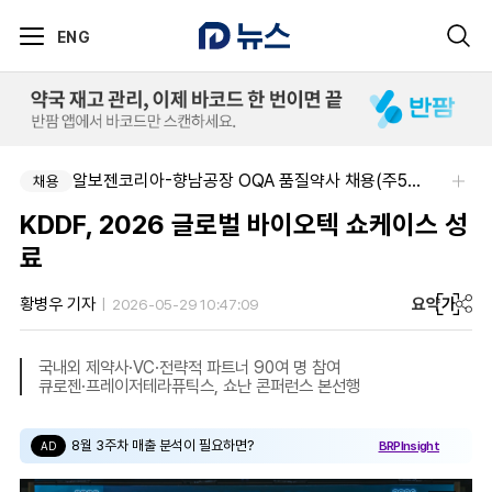
ENG
알보젠코리아-향남공장 OQA 품질약사 채용(주5일/파트타임 가능)
채용
KDDF, 2026 글로벌 바이오텍 쇼케이스 성
료
요약
가
황병우 기자
2026-05-29 10:47:09
국내외 제약사·VC·전략적 파트너 90여 명 참여
큐로젠·프레이저테라퓨틱스, 쇼난 콘퍼런스 본선행
8월 3주차 매출 분석이 필요하면?
BRPInsight
AD