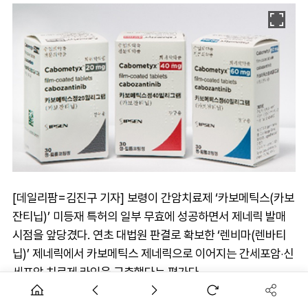
[데일리팜=김진구 기자] 보령이 간암치료제 ‘카보메틱스(카보
잔티닙)’ 미등재 특허의 일부 무효에 성공하면서 제네릭 발매
시점을 앞당겼다. 연초 대법원 판결로 확보한 ‘렌비마(렌바티
닙)’ 제네릭에서 카보메틱스 제네릭으로 이어지는 간세포암‧신
세포암 치료제 라인을 구축했다는 평가다.
29일 제약업계에 따르면 최근 특허심판원은 보령이 입센을 상