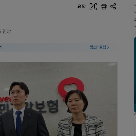
요약
가
3% 인상
기
팜스타클럽