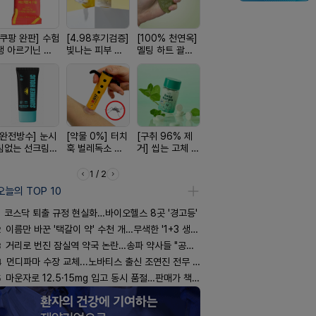
[쿠팡 완판] 수험
[4.98후기검증]
[100% 천연옥]
[국내최초] 모기
[평점 4.9
생 아르기닌 에
빛나는 피부 오
멜팅 하트 괄사
디퓨저 천연 계
선택 근본 
너지 젤리
브링 세럼
마사지기
피 모키센트 디
션, 솔티스
퓨저
[완전방수] 눈시
[약물 0%] 터치
[구취 96% 제
[올리브베러
[24H 극강
림없는 선크림
훅 벌레독소 흡
거] 씹는 고체 가
Pick] 드링킷 건
소이베베 
(SPF50+)
인기
글
강음료
크림
1 / 2
오늘의 TOP 10
코스닥 퇴출 규정 현실화…바이오헬스 8곳 '경고등'
2
이름만 바꾼 '택갈이 약' 수천 개…무색한 '1+3 생동'
3
거리로 번진 잠실역 약국 논란…송파 약사들 "공공성 훼손"
4
먼디파마 수장 교체...노바티스 출신 조연진 전무 내정
5
마운자로 12.5·15mg 입고 동시 품절…판매가 책정 고심