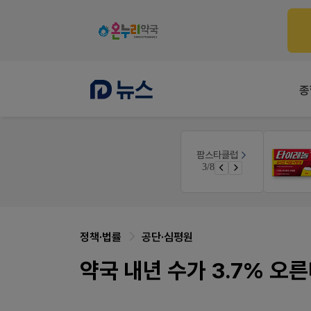
종
몰
팜노트
팜스타클럽
약국 마케팅 성공사례
3/8
가입 시 50% 할인 쿠폰+적립금까지!
좋아요+의견남기면 쿠폰 증정
정책·법률
공단·심평원
약국 내년 수가 3.7% 오른