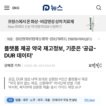
ENG
동성제약(주)아산공장-동성제약 아산공장 약사 채용
(유)한국비엠에스제약-(Sr.) MSL, Hematology (Permanent)
채용
채용
플랫폼 제공 약국 재고정보, 기준은 '공급-
DUR 데이터'
요약
가
강혜경 기자
2026-05-29 12:04:19
공급, DUR 점검 내역 토대로 심평원→민간 플랫폼사 제공
"약국 동의 없는 제공, 신중해야" 약사단체 반발 기류
약사회, 복지부에 성분명 제출-표시 가이드 제정 요구
법률 · 세무 · 노무 · 개국 · 대출 · 인테리어 무료 컨설팅
약국 Q&A
PR