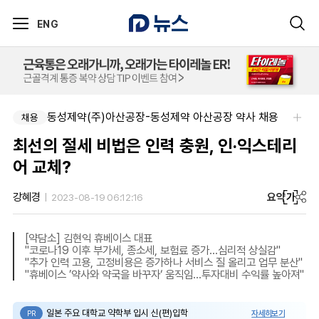
ENG
동성제약(주)아산공장-동성제약 아산공장 약사 채용
채용
최선의 절세 비법은 인력 충원, 인‧익스테리
어 교체?
요약
가
강혜경
2023-08-19 06:12:16
[약담소] 김현익 휴베이스 대표
"코로나19 이후 부가세, 종소세, 보험료 증가…심리적 상실감"
"추가 인력 고용, 고정비용은 증가하나 서비스 질 올리고 업무 분산"
"휴베이스 ’약사와 약국을 바꾸자‘ 움직임…투자대비 수익률 높아져"
일본 주요 대학교 약학부 입시 신(편)입학
자세히보기
PR