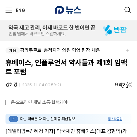
ENG
팜리쿠르트-충청지역 의원 영업 팀장 채용
채용
휴베이스, 인플루언서 약사들과 제1회 임팩
트 포럼
요약
가
강혜경
2025-11-04 09:58:21
온·오프라인 채널 소통·협력돼야
아는 약국은 다 아는 신제품 최신정보
팜스타클럽
PR
[데일리팜=강혜경 기자] 약국체인 휴베이스(대표 김현익)가