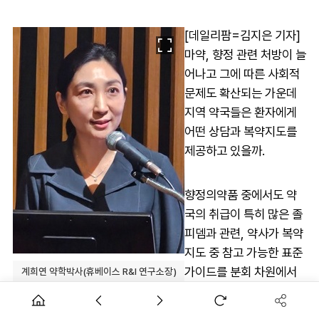
[데일리팜=김지은 기자]
마약, 향정 관련 처방이 늘
어나고 그에 따른 사회적
문제도 확산되는 가운데
지역 약국들은 환자에게
어떤 상담과 복약지도를
제공하고 있을까.
향정의약품 중에서도 약
국의 취급이 특히 많은 졸
피뎀과 관련, 약사가 복약
지도 중 참고 가능한 표준
가이드를 분회 차원에서
계희연 약학박사(휴베이스 R&I 연구소장)
연구, 개발하고 있어 주목
된다.