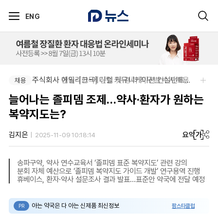
ENG
주식회사 한독-[한독] 신입 및 경력 직무별 수시채용
주식회사 에일리크-메디컬 커뮤니케이션 컨설턴트(Associate) / 메디컬라이터 채용
채용
채용
늘어나는 졸피뎀 조제…약사·환자가 원하는
복약지도는?
요약
가
김지은
2025-11-09 10:18:14
송파구약, 약사 연수교육서 ‘졸피뎀 표준 복약지도’ 관련 강의
분회 자체 예산으로 ‘졸피뎀 복약지도 가이드 개발’ 연구용역 진행
휴베이스, 환자·약사 설문조사 결과 발표…표준안 약국에 전달 예정
아는 약국은 다 아는 신제품 최신정보
팜스타클럽
PR