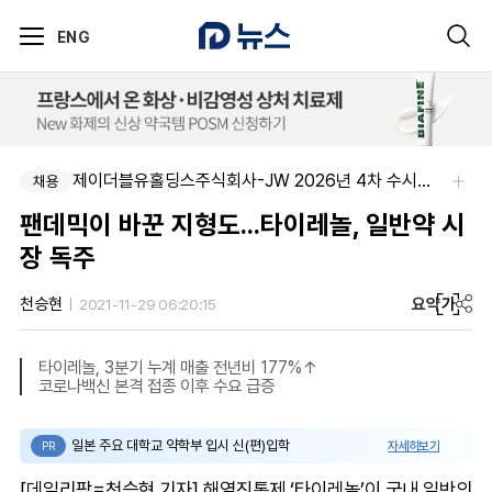
ENG
제이더블유홀딩스주식회사-JW 2026년 4차 수시채용
채용
팬데믹이 바꾼 지형도...타이레놀, 일반약 시
장 독주
요약
가
천승현
2021-11-29 06:20:15
타이레놀, 3분기 누계 매출 전년비 177%↑
코로나백신 본격 접종 이후 수요 급증
일본 주요 대학교 약학부 입시 신(편)입학
자세히보기
PR
[데일리팜=천승현 기자] 해열진통제 ‘타이레놀’이 국내 일반의