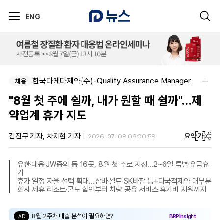
ENG
한국다케다제약(주)-Quality Assurance Manager
채용
"8월 첫 주에 쉴까, 내가 원할 때 쉴까"…제
약업계 휴가 지도
요약
가
김진구 기자, 차지현 기자
2026-07-08 06:00:58
유한‧대웅‧JW중외 등 16곳, 8월 첫 주로 지정…2~6일 특별‧유급휴
가
휴가 일정 자율 선택 확대…삼바‧셀트‧SK바팜 등+다국적제약 대부분
회사 제휴 리조트‧콘도 할인부터 차량 공유 서비스‧휴가비 지원까지
8월 2주차 매출 분석이 필요하면?
BRPInsight
AD