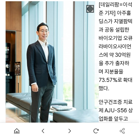
[데일리팜=이석
준 기자] 아주홀
딩스가 지엘팜텍
과 공동 설립한
바이오기업 오큐
라바이오사이언
스에 약 30억원
을 추가 출자하
며 지분율을
73.57%로 확대
했다.
안구건조증 치료
제 AJU-S56 상
업화를 앞두고
핵심 개발 법인
에 대한 투자를