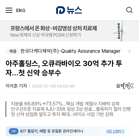
ENG
한국다케다제약(주)-Quality Assurance Manager
채용
아주홀딩스, 오큐라바이오 30억 추가 투
자…첫 신약 승부수
요약
가
이석준 기자
2026-07-08 06:00:46
지분율 66.89%→73.57%…핵심 개발 계열사 지배력 강화
안구건조증 치료제 AJU-S56 임상 3상 완료…품목허가 절차 진행
첫 신약 상업화 앞두고 투자 확대…바이오 사업 기반 강화
8/7 물갈이, 배탈 등 장질환 온라인세미나
사전 신청하기
PR