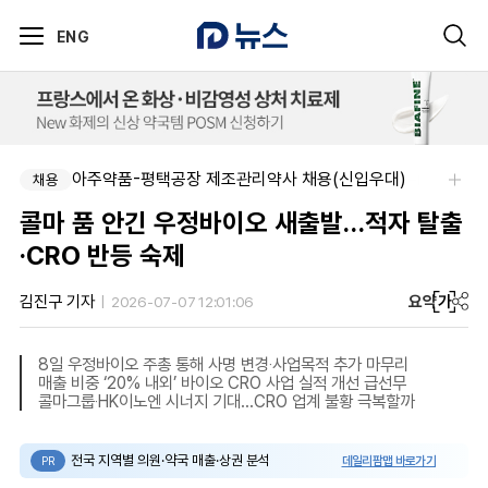
ENG
아주약품-평택공장 제조관리약사 채용(신입우대)
채용
콜마 품 안긴 우정바이오 새출발…적자 탈출
·CRO 반등 숙제
요약
가
김진구 기자
2026-07-07 12:01:06
8일 우정바이오 주총 통해 사명 변경‧사업목적 추가 마무리
매출 비중 ‘20% 내외’ 바이오 CRO 사업 실적 개선 급선무
콜마그룹‧HK이노엔 시너지 기대…CRO 업계 불황 극복할까
전국 지역별 의원·약국 매출·상권 분석
데일리팜맵 바로가기
PR