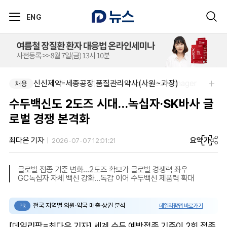
ENG
한국다케다제약(주)-Quality Assurance Manager
신신제약-세종공장 품질관리약사(사원~과장)
채용
채용
수두백신도 2도즈 시대…녹십자·SK바사 글
로벌 경쟁 본격화
요약
가
최다은 기자
2026-07-07 12:01:21
글로벌 접종 기준 변화…2도즈 확보가 글로벌 경쟁력 좌우
GC녹십자 자체 백신 강화…독감 이어 수두백신 제품력 확대
전국 지역별 의원·약국 매출·상권 분석
데일리팜맵 바로가기
PR
[데일리팜=최다은 기자] 세계 수두 예방접종 기준이 2회 접종