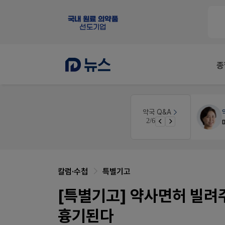
종
약국인테리어
생각자국 디자인
약국 Q&A
3/6
매대 높이
칼럼·수첩
특별기고
[특별기고] 약사면허 빌려
흉기된다