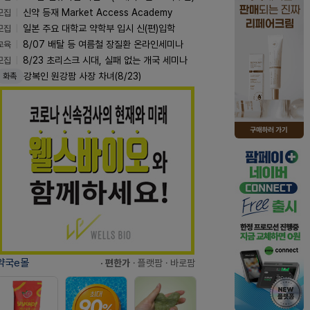
모집
신약 등재 Market Access Academy
모집
일본 주요 대학교 약학부 입시 신(편)입학
교육
8/07 배탈 등 여름철 장질환 온라인세미나
모집
8/23 초리스크 시대, 실패 없는 개국 세미나
강복인 원강팜 사장 차녀(8/23)
화촉
약국e몰
· 편한가
· 플랫팜
· 바로팜