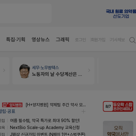
특집·기획
영상뉴스
그래픽
로그인
회원가입
기사제보
약국세무
미래 세무법인
약국법률
법
경단녀요건중 근로스득원천징수액
문의합니
[H+양지병원] 약제팀 주간 약사 모집 (정규직)
알림·공표
모집
여름 필수템, 약국 특가로 최대 90% 할인!
교육
NextBio Scale-up Academy 교육신청
모집
JW샵 신규가입 이벤트 (N페이 1만+스벅쿠폰)