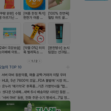
[쿠팡 완판] 수험
[여름 한정 특가]
[100% 천연옥]
[약국BEST!] 뉴
[국내최초]
생 아르기닌 에
편한가 여름 쿨
멜팅 하트 괄사
비타센스 비타민
디퓨저 천연
너지 젤리
세일! (여름 필수
마사지기
흡입기
피 모키센트
템 싹쓰리)
퓨저
[24H 극강보습]
[약물 0%] 터치
[완전방수] 눈시
[올리브베러
[평점 4.9
소이베베 아토
훅 벌레독소 흡
림없는 선크림
Pick] 드링킷 건
선택 근본 
크림
인기
(SPF50+)
강음료
션, 솔티스
1 / 2
오늘의 TOP 10
서버 마비 동원약품, 매출 공백·거래처 이탈 우려
2
HLB, 5년 7600억 조달…FDA 불발에 '시장 피로감'
3
온누리 '메가약국' 후폭풍…기존 가맹약사들 "협의체 만들자"
4
셧다운 닷새째…새벽 6시 배송차량 사라진 동원 물류센터
5
'서버 마비' 동원, 전화 주문·수기 명세서…7일 정상화 되나