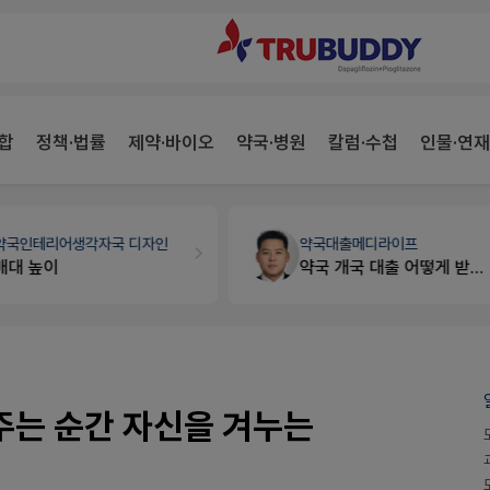
합
정책·법률
제약·바이오
약국·병원
칼럼·수첩
인물·연재
약국대출
메디라이프
세무·노무
팜텍스
약국 개국 대출 어떻게 받아야할지 어렵습니다
노동자의 날 수당계산은 어떻게 되나요
주는 순간 자신을 겨누는