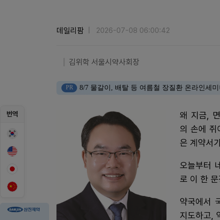
데일리팜
2026-07-08 06:00:42
김위학 서울시약사회장
PR
8/7 물갈이, 배탈 등 여름철 장질환 온라인세
번역
왜 지금, 
의 손에 쥐
은 계약서가
오늘부터 
로 이 한 
약국에서 
지도하고,