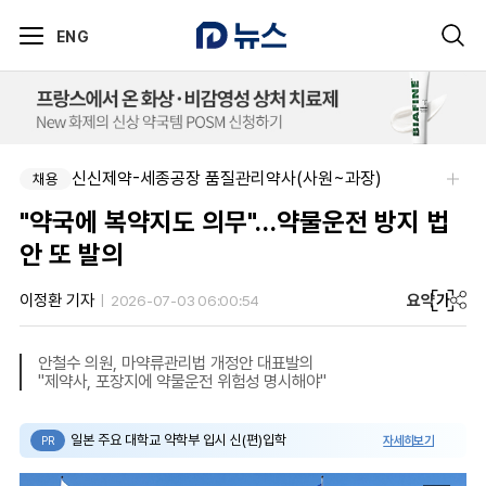
ENG
신신제약-세종공장 품질관리약사(사원~과장)
채용
"약국에 복약지도 의무"…약물운전 방지 법
안 또 발의
요약
가
이정환 기자
2026-07-03 06:00:54
안철수 의원, 마약류관리법 개정안 대표발의
"제약사, 포장지에 약물운전 위험성 명시해야"
일본 주요 대학교 약학부 입시 신(편)입학
자세히보기
PR