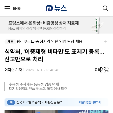
ENG
팜리쿠르트-충청지역 의원 영업 팀장 채용
채용
식약처, '이중제형 비타민'도 표제기 등록…
신고만으로 처리
요약
가
이탁순 기자
2026-07-02 15:46:46
수용성 주사제는 동등성 입증 면제
디지털융합의약품 원스톱 통합심사 마련
전국 지역별 의원·약국 매출·상권 분석
데일리팜맵 바로가기
PR