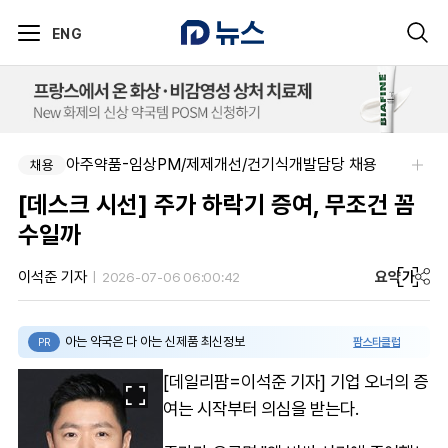
ENG
아주약품-임상PM/제제개선/건기식개발담당 채용
채용
[데스크 시선] 주가 하락기 증여, 무조건 꼼
수일까
요약
가
이석준 기자
2026-07-06 06:00:42
아는 약국은 다 아는 신제품 최신정보
팜스타클럽
PR
[데일리팜=이석준 기자] 기업 오너의 증
여는 시작부터 의심을 받는다.