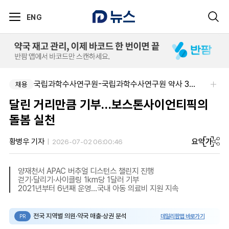
ENG
국립과학수사연구원-국립과학수사연구원 약사 3명 채용
채용
달린 거리만큼 기부…보스톤사이언티픽의
돌봄 실천
요약
가
황병우 기자
2026-07-02 06:00:46
양재천서 APAC 버추얼 디스턴스 챌린지 진행
걷기·달리기·사이클링 1km당 1달러 기부
2021년부터 6년째 운영…국내 아동 의료비 지원 지속
전국 지역별 의원·약국 매출·상권 분석
데일리팜맵 바로가기
PR