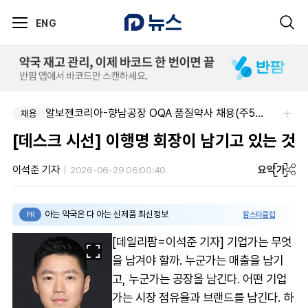
ENG
알보젠코리아-향남공장 OQA 품질약사 채용(주5일/파트타임 가능)
SK 바이오팜 (주)-[SK바이오팜] 각 부문 신입/경력 구성원 영입
채용
채용
[데스크 시선] 이행명 회장이 남기고 있는 것
요약
가
이석준 기자
2026-06-29 06:00:40
아는 약국은 다 아는 신제품 최신정보
팜스타클럽
PR
[데일리팜=이석준 기자] 기업가는 무엇
을 남겨야 할까. 누군가는 매출을 남기
고, 누군가는 공장을 남긴다. 어떤 기업
가는 시장 점유율과 브랜드를 남긴다. 하