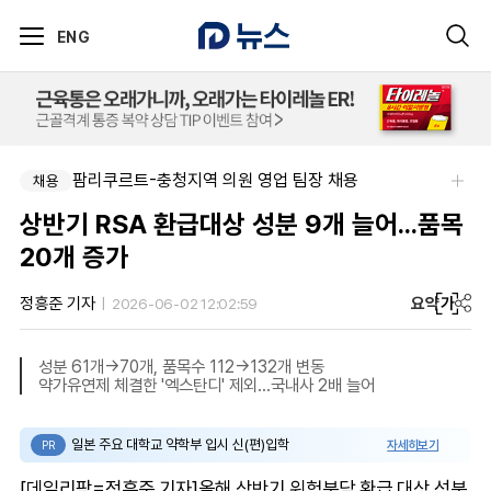
ENG
팜리쿠르트-충청지역 의원 영업 팀장 채용
채용
상반기 RSA 환급대상 성분 9개 늘어...품목
20개 증가
요약
가
정흥준 기자
2026-06-02 12:02:59
성분 61개→70개, 품목수 112→132개 변동
약가유연제 체결한 '엑스탄디' 제외...국내사 2배 늘어
일본 주요 대학교 약학부 입시 신(편)입학
자세히보기
PR
[데일리팜=정흥준 기자]올해 상반기 위험분담 환급 대상 성분