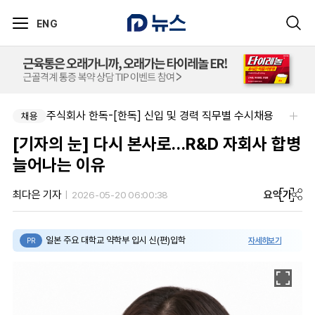
ENG
주식회사 한독-[한독] 신입 및 경력 직무별 수시채용
채용
[기자의 눈] 다시 본사로…R&D 자회사 합병
늘어나는 이유
요약
가
최다은 기자
2026-05-20 06:00:38
일본 주요 대학교 약학부 입시 신(편)입학
자세히보기
PR