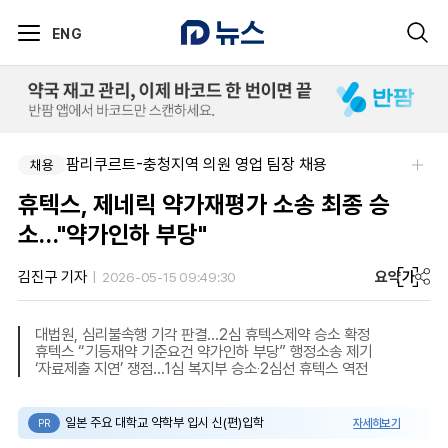
ENG
팜리쿠르트-충청지역 의원 영업 팀장 채용
채용
휴텍스, 제네릭 약가재평가 소송 최종 승
소…"약가인하 부당"
요약
가
김진구 기자
2026-05-15 09:49:30
대법원, 심리불속행 기각 판결…2심 휴텍스제약 승소 확정
휴텍스 “기등재약 기준요건 약가인하 부당” 행정소송 제기
‘자료제출 지연’ 쟁점…1심 복지부 승소‧2심선 휴텍스 역전
일본 주요 대학교 약학부 입시 신(편)입학
자세히보기
PR