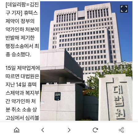
[데일리팜=김진
구 기자] 휴텍스
제약이 정부의
약가인하 처분에
반발해 제기한
행정소송에서 최
종 승소했다.
15일 제약업계에
따르면 대법원은
지난 14일 휴텍
스제약과 복지부
간 약가인하 처
분 취소 소송 상
고심에서 심리불
속행 기각 판결
을 내렸다.