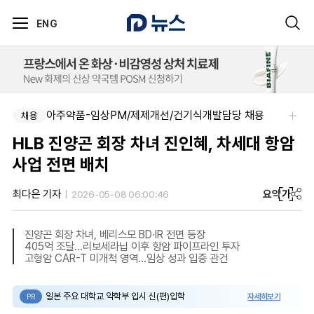
ENG
주식회사 한독-[한독] 신입 및 경력 직무별 수시채용
아주약품-임상PM/제제개선/건기식개발담당 채용
채용
채용
HLB 진양곤 회장 차녀 진인혜, 차세대 항암
사업 전면 배치
요약
가
최다은 기자
2026-05-08 06:00:46
진양곤 회장 차녀, 베리스모 BD·IR 전면 등장
405억 조달…리보세라닙 이후 항암 파이프라인 투자
고형암 CAR-T 미개척 영역…임상 성과 입증 관건
일본 주요 대학교 약학부 입시 신(편)입학
자세히보기
PR