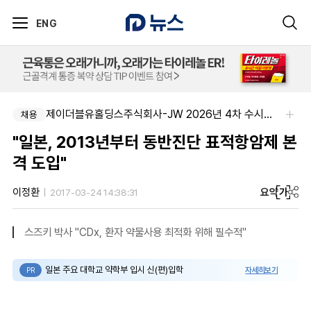
ENG
제이더블유홀딩스주식회사-JW 2026년 4차 수시채용
채용
"일본, 2013년부터 동반진단 표적항암제 본
격 도입"
요약
가
이정환
2017-03-24 14:38:31
스즈키 박사 "CDx, 환자 약물사용 최적화 위해 필수적"
일본 주요 대학교 약학부 입시 신(편)입학
자세히보기
PR