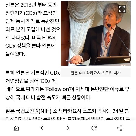
일본은 2013년 부터 동반
진단기기(CDx)와 표적항
암제 동시 허가로 동반진단
의료 본격 도입에 나선 것으
로 나타났다. 미국 FDA의
CDx 정책을 본따 일본에
들여왔다.
특히 일본은 기본적인 CDx
일본 NIH 타카요시 스즈키 박사
개념정립을 넘어 'CDx 제
네릭'으로 평가되는 'Follow on'이 차세대 동반진단 이슈로 부
상해 국내 대비 발전 속도가 빠른 상황이다.
일본 국립보건원(NIH) 소속 타카요시 스즈키 박사는 24일 항
암신약개발사업단 동반진단 심포지움에서 일본의 동반진단 규
제에 대해 발표했다.