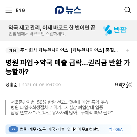
ENG
주식회사 제뉴원사이언스-[제뉴원사이언스] 품질관리약사 모집(경력무관)
채용
병원 파업→약국 매출 급락…권리금 반환 가
능할까?
요약
가
정흥준
2021-01-08 19:17:09
서울중앙지법, 50% 반환 선고...‘2년내 폐업’ 특약 주효
병원 파업→회생절차로 위기...사실상 폐업상태 입증
담당 변호사 "코로나로 유사사례 많아...구체적 특약 필요"
법률 · 세무 · 노무 · 개국 · 대출 · 인테리어 무료 컨설팅
약국 Q&A
PR