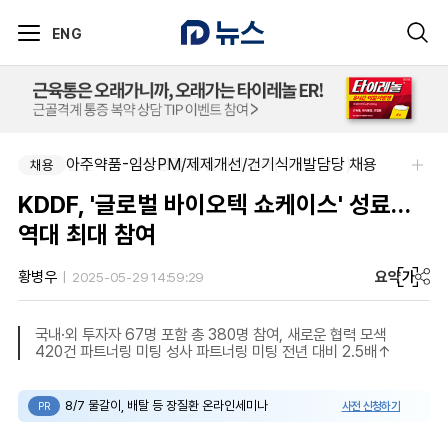
ENG
신신제약-세종공장 품질관리약사(사원~과장)
아주약품-임상PM/제제개선/건기식개발담당 채용
채용
채용
KDDF, '글로벌 바이오텍 쇼케이스' 성료…
역대 최대 참여
요약
가
황병우
2025-05-29 14:59:29
국내·외 투자자 67명 포함 총 380명 참여, 새로운 협력 모색
420건 파트너링 미팅 성사 파트너링 미팅 전년 대비 2.5배↑
8/7 물갈이, 배탈 등 장질환 온라인세미나
사전 신청하기
PR