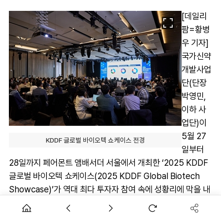
[데일리
팜=황병
우 기자]
국가신약
개발사업
단(단장
박영민,
이하 사
업단)이
5월 27
KDDF 글로벌 바이오텍 쇼케이스 전경
일부터
28일까지 페어몬트 앰배서더 서울에서 개최한 ‘2025 KDDF
글로벌 바이오텍 쇼케이스(2025 KDDF Global Biotech
Showcase)’가 역대 최다 투자자 참여 속에 성황리에 막을 내
렸다.