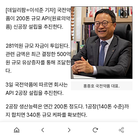
[데일리팜=이석준 기자] 국전약
품이 200톤 규모 API(원료의약
품) 신공장 설립을 추진한다.
281억원 규모 자금이 투입된다.
관련 금액은 최근 결정한 500억
원 규모 유상증자를 통해 조달한
다.
3일 국전약품에 따르면 회사는
홍종호 국전약품 대표.
API 2공장 설립을 추진한다.
2공장 생산능력은 연간 200톤 정도다. 1공장(140톤 수준)까
지 합치면 340톤 규모 케파를 확보한다.
추가 수요를 확보하기 위한 움직임이다.