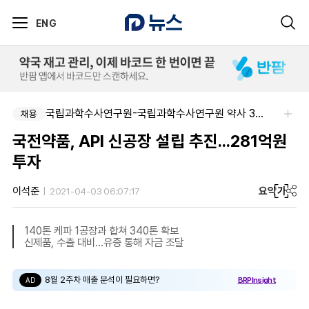
ENG
국립과학수사연구원-국립과학수사연구원 약사 3명 채용
채용
국전약품, API 신공장 설립 추진...281억원
투자
요약
가
이석준
2021-04-03 06:07:17
140톤 케파 1공장과 합쳐 340톤 확보
신제품, 수출 대비…유증 통해 자금 조달
8월 2주차 매출 분석이 필요하면?
BRPInsight
AD