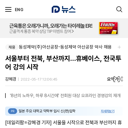
ENG
동성제약(주)아산공장-동성제약 아산공장 약사 채용
제이더블유홀딩스주식회사-JW 2026년 4차 수시채용
채용
채용
서울부터 전북, 부산까지…휴베이스, 전국투
어 강의 시작
요약
가
강혜경
2022-05-17 12:06:45
'8년의 노하우, 하루 8시간에' 전회원 대상 오프라인 경영강의 재개
일본 주요 대학교 약학부 입시 신(편)입학
자세히보기
PR
[데일리팜=강혜경 기자] 서울을 시작으로 전북과 부산까지 휴