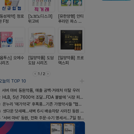
[동성제약] 정로
[노보노디스크]
[유한양행] 안티
[종근당] 브레이
[경방신약]
환 F정
위고비
푸라민 파스 시
닝캡슐
브이산
리즈
[옵투스] 오에수
[일양약품] 도담
[일양약품] 프로
[신신제약] 아렉
[신신제약]
시리즈
도담 시리즈
엑스피
스마일드
키토 밀크
1 / 2
오늘의 TOP 10
서버 마비 동원약품, 매출 공백·거래처 이탈 우려
2
HLB, 5년 7600억 조달…FDA 불발에 '시장 피로감'
3
온누리 '메가약국' 후폭풍…기존 가맹약사들 "협의체 만들자"
4
셧다운 닷새째…새벽 6시 배송차량 사라진 동원 물류센터
5
'서버 마비' 동원, 전화 주문·수기 명세서…7일 정상화 되나