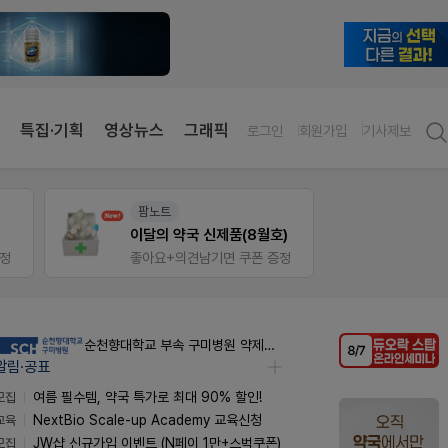
특집·기획
영상뉴스
그래픽
로그인
회원가입
기사제보
온라인세미나
약사 
)
듀오락 스탑과 여름철 장질환 대응법
편한가
정
물갈이, 배탈, 설사 환자를 위한 실전 상담&판매 전략
순천향대학교 부속 구미병원 약제팀 계약직 야간약사 채용공고
알림·공표
모집
여름 필수템, 약국 특가로 최대 90% 할인!
교육
NextBio Scale-up Academy 교육신청
모집
JW샵 신규가입 이벤트 (N페이 1만+스벅쿠폰)