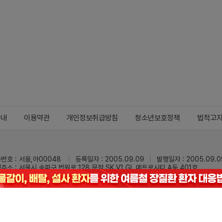
안내
이용약관
개인정보취급방침
청소년보호정책
법적고
번호 : 서울,아00048
등록일자 : 2005.09.09
발행일자 : 2005.09.0
주소 : 서울시 송파구 법원로 128 문정 SK V1 GL 메트로시티 A동 401호
 : 02-3473-0833
팩스 : 02-3434-0169
Mail :
dailypharm@dail
리팜의 모든 콘텐츠(기사)를 무단 사용하는 것은 저작권법에 저촉되며, 법적 제재를
pyright © Dailypharm1999-2026,All rights reserved.