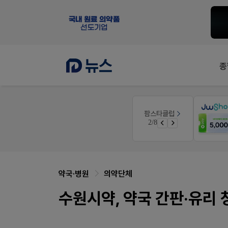
종
약사 전용 온라인몰
팜스타클럽
니깐!
JW SHOP
3/8
 ER
가입 시 네이버 1만포인트 + 스벅쿠폰
약국·병원
의약단체
수원시약, 약국 간판·유리