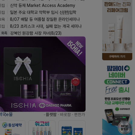
모집
신약 등재 Market Access Academy
모집
일본 주요 대학교 약학부 입시 신(편)입학
교육
8/07 배탈 등 여름철 장질환 온라인세미나
모집
8/23 초리스크 시대, 실패 없는 개국 세미나
강복인 원강팜 사장 차녀(8/23)
화촉
약국e몰
· 플랫팜
· 바로팜
· 편한가