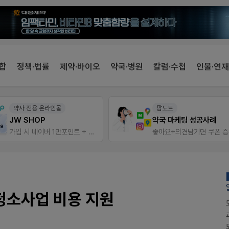
합
정책·법률
제약·바이오
약국·병원
칼럼·수첩
인물·연재
팜노트
팜노트
약국 마케팅 성공사례
이달의 약국 신제품(8월호
좋아요+의견남기면 쿠폰 증정
좋아요+의견남기면 쿠폰 증
 청소사업 비용 지원