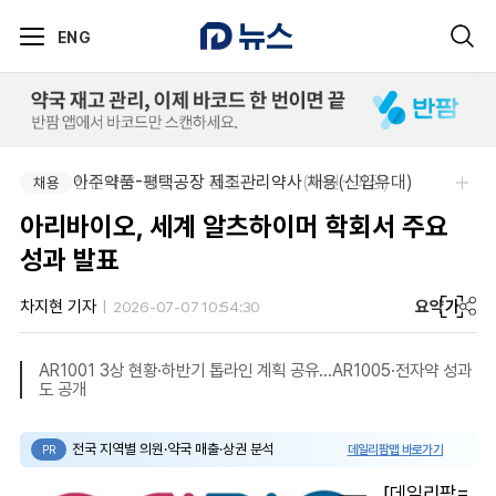
ENG
신신제약-세종공장 품질관리약사(사원~과장)
아주약품-평택공장 제조관리약사 채용(신입우대)
채용
채용
아리바이오, 세계 알츠하이머 학회서 주요
성과 발표
요약
가
차지현 기자
2026-07-07 10:54:30
AR1001 3상 현황·하반기 톱라인 계획 공유…AR1005·전자약 성과
도 공개
전국 지역별 의원·약국 매출·상권 분석
데일리팜맵 바로가기
PR
[데일리팜=