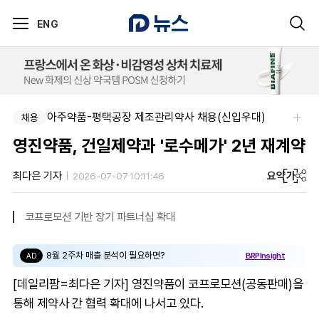
ENG
아주약품-평택공장 제조관리약사 채용(신입우대)
채용
영진약품, 건일제약과 '로수메가' 2년 재계약
요약
가
최다은 기자
2026-07-07 10:11:46
코프로모션 기반 장기 파트너십 확대
8월 2주차 매출 분석이 필요하면?
BRPInsight
AD
[데일리팜=최다은 기자] 영진약품이 코프로모션(공동판매)을
통해 제약사 간 협력 확대에 나서고 있다.