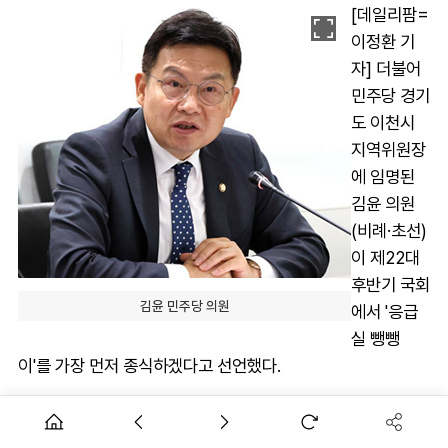
[데일리팜=
이정환 기
자] 더불어
민주당 경기
도 이천시
지역위원장
에 임명된
김윤 의원
(비례·초선)
이 제22대
후반기 국회
김윤 민주당 의원
에서 '응급
실 뺑뺑
이'를 가장 먼저 종식하겠다고 선언했다.
조정식 국회의장이 정은경 보건복지부 장관을 만나 응급환자
이송체계 혁신, 지역의사제 정착 등 지역·필수·공공의료 정책을