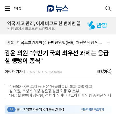
ENG
SK 바이오팜 (주)-[SK바이오팜] 각 부문 신입/경력 구성원 영입
한국오츠카제약(주)-병원영업(MR) 채용연계형 인턴(신입사원) 모집 공고
채용
채용
김윤 의원 "후반기 국회 최우선 과제는 응급
실 뺑뺑이 종식"
요약
가
이정환 기자
2026-07-06 06:00:50
수용불가 사전고지 등 담은 '응급의료법' 통과 총력 예고
김 의원, 조정식 의장·정은경 장관 회동 후 포부
"응급실 뺑뺑이 참담함, 정치가 끊어내야"…하반기 입법 총력전 의지
전국 지역별 의원·약국 매출·상권 분석
데일리팜맵 바로가기
PR