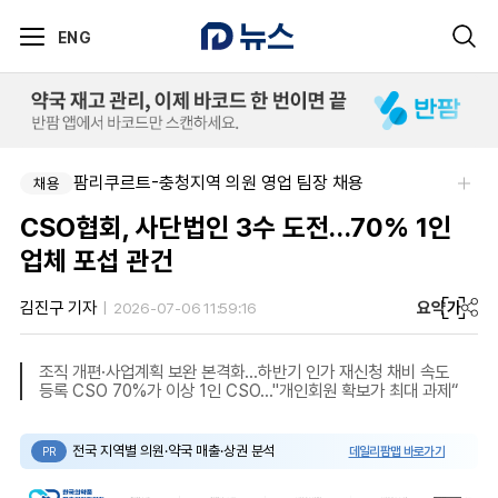
ENG
팜리쿠르트-충청지역 의원 영업 팀장 채용
채용
CSO협회, 사단법인 3수 도전…70% 1인
업체 포섭 관건
요약
가
김진구 기자
2026-07-06 11:59:16
조직 개편·사업계획 보완 본격화…하반기 인가 재신청 채비 속도
등록 CSO 70%가 이상 1인 CSO…"개인회원 확보가 최대 과제“
전국 지역별 의원·약국 매출·상권 분석
데일리팜맵 바로가기
PR