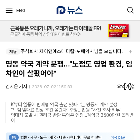
ENG
주식회사 제이앤에스메디칼-도매약사님을 모십니다.
채용
명동 약국 계약 분쟁…"노점도 영업 환경, 임
차인이 살폈어야"
요약
가
김지은 기자
2026-07-02 11:59:33
K뷰티 열풍에 판매형 약국 출점 잇따르는 명동서 계약 분쟁
"노점·임대료 인상 조건 몰랐다" 주장…법원 "사전 조사 의무"
임대차 불발 시 권리금 반환 특약은 인정…계약금 3500만원 돌려받
아
법률 · 세무 · 노무 · 개국 · 대출 · 인테리어 무료 컨설팅
약국 Q&A
PR