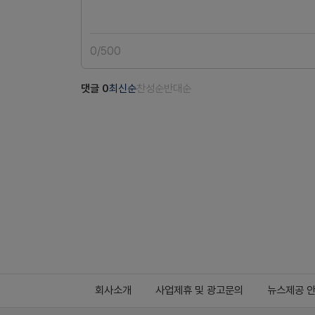
0
/
500
댓글
0
최신순
찬성순
반대순
회사소개
사업제휴 및 광고문의
뉴스제공 