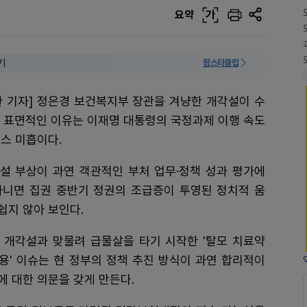
요약
가
기
팜스타클럽
 기자] 정은경 보건복지부 장관을 겨냥한 개각설이 수
. 표면적인 이유는 이재명 대통령의 국정과제 이행 속도
먼스 미흡이다.
설 부상이 과연 객관적인 부처 업무·정책 성과 평가에
아니면 집권 중반기 정권의 조급증이 투영된 정치적 움
쉽지 않아 보인다.
 개각설과 맞물려 급물살을 타기 시작한 '탈모 치료약
용' 이슈는 현 정부의 정책 추진 방식이 과연 합리적이
에 대한 의문을 갖게 만든다.