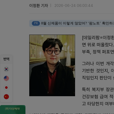
이정환 기자
2026-06-24 06:00:44
PR
8월 신제품이 이렇게 많았어? ‘팜노트’ 확인하
[데일리팜=이정환
면 위로 떠올랐다
부족, 정책 퍼포
번역
그러나 이번 개각
기반한 것인지, 
직임인지 판단이 
특히 복지부 장관
건강보험 급여 적
고 타당한지 여부