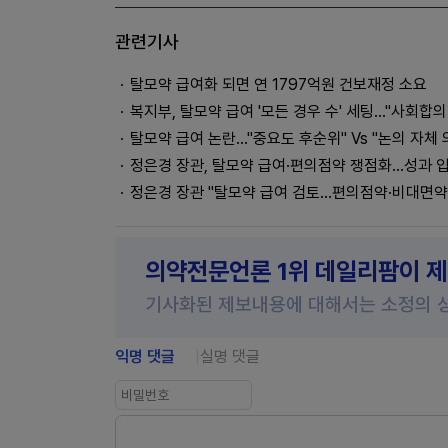
관련기사
탈모약 급여화 되면 연 1797억원 건보재정 소요
복지부, 탈모약 급여 '모든 경우 수' 세팅…"사회합의
탈모약 급여 논란…"중요도 후순위" Vs "논의 자체 
정은경 장관, 탈모약 급여·편의점약 쟁점화…성과 
정은경 장관 "탈모약 급여 검토…편의점약·비대면약
의약전문언론 1위 데일리팜이 
기사화된 제보내용에 대해서는 소정의 
익명 댓글
실명 댓글