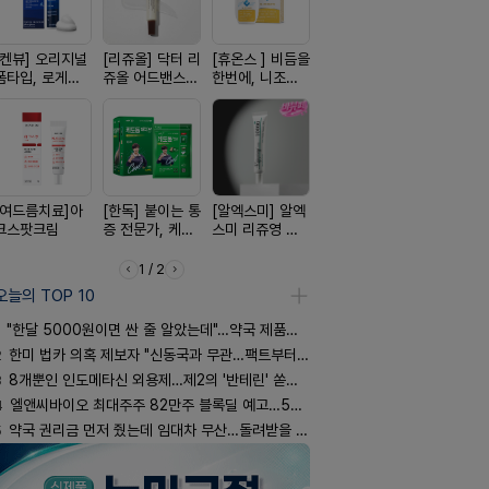
[켄뷰] 오리지널
[리쥬올] 닥터 리
[휴온스 ] 비듬을
[쥬베룩] 진짜 쥬
[D판테놀]
폼타입, 로게인
쥬올 어드밴스드
한번에, 니조랄
베룩을 담은 약
온디판테놀
5%폼에어로졸
PDRN 리쥬비네
2%액
국전용 PDLLA
60g
이팅 크림 30ml
크림
[여드름치료]아
[한독] 붙이는 통
[알엑스미] 알엑
[레비온]
[아워팜] 
크스팟크림
증 전문가, 케토
스미 리쥬영 울
PDRN+EGF, 레
이 맞춤설계
톱 액티브 플라
트라 PDRN
비온RX PDRN
로타민 kid
스타(쿨) 40매
10000 딥리페
EGF 크림
더베리맛
1 / 2
어 크림
오늘의 TOP 10
"한달 5000원이면 싼 줄 알았는데"…약국 제품과 비교해보니
2
한미 법카 의혹 제보자 "신동국과 무관…팩트부터 따져야"
3
8개뿐인 인도메타신 외용제…제2의 '반테린' 쏟아지나
4
엘앤씨바이오 최대주주 82만주 블록딜 예고…500억 규모
5
약국 권리금 먼저 줬는데 임대차 무산…돌려받을 수 있을까