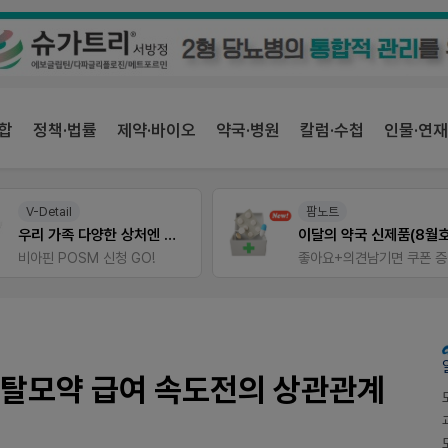
합
정책·법률
제약·바이오
약국·병원
칼럼·수첩
인물·연재
팜노트
약사 전용 멤버십몰
이달의 약국 신제품(8월호)
편한가 멤버십몰
좋아요+의견남기면 쿠폰 증정
가
과 탈모약 급여 속도전의 상관관계