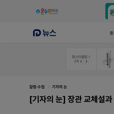
종
V-Detail
팜스타클럽
니깐!
우리 가족 다양한 상처엔 비아핀!
3/8
 ER
비아핀 POSM 신청 GO!
칼럼·수첩
기자의 눈
[기자의 눈] 장관 교체설