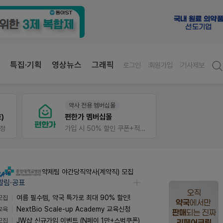
특집·기획
영상뉴스
그래픽
로그인
회원가입
기사제보
팜노트
팜리
약국 마케팅 성공사례
입 시 50% 할인 쿠폰+적립금까지!
좋아요+의견남기면 쿠폰 증정
퀴즈 
약제팀 야간당직약사(계약직) 모집
알림·공표
모집
여름 필수템, 약국 특가로 최대 90% 할인!
교육
NextBio Scale-up Academy 교육신청
모집
JW샵 신규가입 이벤트 (N페이 1만+스벅쿠폰)