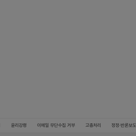
지
윤리강령
이메일 무단수집 거부
고충처리
정정·반론보