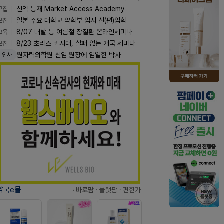
모집
신약 등재 Market Access Academy
모집
일본 주요 대학교 약학부 입시 신(편)입학
교육
8/07 배탈 등 여름철 장질환 온라인세미나
모집
8/23 초리스크 시대, 실패 없는 개국 세미나
원자력의학원 신임 원장에 임일한 박사
인사
약국e몰
· 바로팜
· 플랫팜
· 편한가