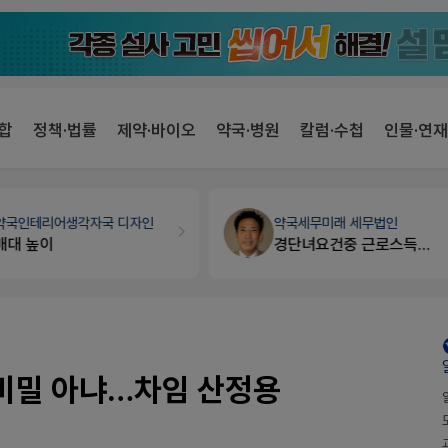
합
정책·법률
제약·바이오
약국·병원
칼럼·수첩
인물·연재
약국인테리어
생각자국 디자인
약국세무
미래 세무법인
매대 높이
경단녀요건중 근로스득원천징수액
호비밀 아냐…차임 산정용