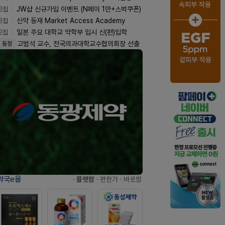
모집
JW샵 신규가입 이벤트 (N페이 1만+스벅쿠폰)
모집
신약 등재 Market Access Academy
모집
일본 주요 대학교 약학부 입시 신(편)입학
고범석 교수, 전국의과대학교수협의회장 선출
동정
약국e몰
· 플랫팜
· 편한가
· 바로팜