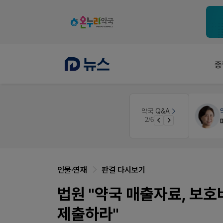
종
약국법률
법무법인 규원
약국 Q&A
2/6
문의합니다
인물·연재
판결 다시보기
법원 "약국 매출자료, 보
제출하라"