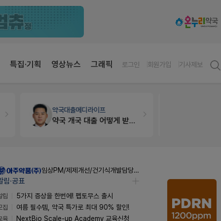
특집·기획
영상뉴스
그래픽
로그인
회원가입
기사제보
약국대출
메디라이프
세무·노무
약국 개국 대출 어떻게 받아야할지 어렵습니다
임상PM/제제개선/건기식개발담당 채용
알림·공표
알림
5가지 증상을 한번에! 펩토무스 출시
모집
여름 필수템, 약국 특가로 최대 90% 할인!
교육
NextBio Scale-up Academy 교육신청