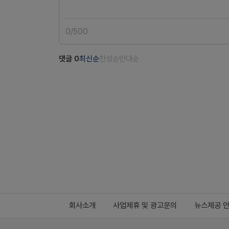
0
/
500
댓글
0
최신순
찬성순
반대순
회사소개
사업제휴 및 광고문의
뉴스제공 