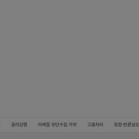
지
윤리강령
이메일 무단수집 거부
고충처리
정정·반론보