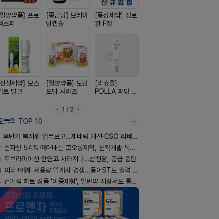
[일양약품] 프로
[종근당] 브레이
[동성제약] 정로
[노보노디스크]
[경방신약]
엑스피
닝캡슐
환 F정
위고비
브이산
[신신제약] 모스
[일양약품] 도담
[리쥬올]
[신신제약] 아렉
[삼진제약]
키토 밀크
도담 시리즈
PDLLA 퍼밍 크
스마일드
핏 시리즈
림 30ml
1 / 2
오늘의 TOP 10
후반기 복지위 업무보고…제네릭 개선·CSO 리베이트 사정권
2
순자산 54% 떼어내는 코오롱제약, 신약개발 독립 법인 추진
3
토브라마이신 안연고 사라지나…삼천당, 공급 중단
4
피타+에제 저용량 11개사 경쟁...동아ST도 출격 대기
5
건기식 히트 상품 '이중제형', 일반약 시장서도 통할까