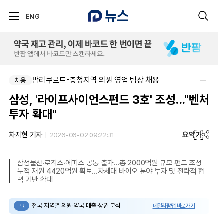
ENG
팜리쿠르트-충청지역 의원 영업 팀장 채용
채용
삼성, '라이프사이언스펀드 3호' 조성…"벤처
투자 확대"
요약
가
차지현 기자
2026-06-02 09:22:31
삼성물산·로직스·에피스 공동 출자…총 2000억원 규모 펀드 조성
누적 재원 4420억원 확보…차세대 바이오 분야 투자 및 전략적 협
력 기반 확대
전국 지역별 의원·약국 매출·상권 분석
데일리팜맵 바로가기
PR