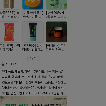
[약국BEST!] 뉴
[여름 한정 특가]
[구취 96% 제
[100% 천연옥]
[24H 극강
비타센스 비타민
편한가 여름 쿨
거] 씹는 고체 가
멜팅 하트 괄사
소이베베 
흡입기
세일! (여름 필수
글
마사지기
크림
템 싹쓰리)
[쿠팡 완판] 수험
[완전방수] 눈시
[국내최초] 모기
[올리브베러
[4.98후기
생 아르기닌 에
림없는 선크림
디퓨저 천연 계
Pick] 드링킷 건
빛나는 피부
너지 젤리
(SPF50+)
피 모키센트 디
강음료
브링 세럼
퓨저
1 / 2
오늘의 TOP 10
한미 폭로 제보자, '공익' 주장에도 남는 의문 '셋'
2
치과용 항생제 '로도질정' 허가 취하…"대체 약제 충분"
3
건보공단 약제관리실장에 이윤학…보험급여실장 윤유경
4
"싸니까 한번 먹어볼까?"…건기식도 상담이 필요한 이유
5
6개월 연장…연내 PIT3000→PM+20 전환 가능할까