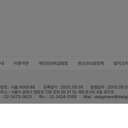
안내
이용약관
개인정보취급방침
청소년보호정책
법적고
번호 : 서울,아00048
등록일자 : 2005.09.09
발행일자 : 2005.09.0
주소 : 서울시 송파구 법원로 128 문정 SK V1 GL 메트로시티 A동 401호
 : 02-3473-0833
팩스 : 02-3434-0169
Mail :
dailypharm@dail
리팜의 모든 콘텐츠(기사)를 무단 사용하는 것은 저작권법에 저촉되며, 법적 제재를
pyright © Dailypharm1999-2026,All rights reserved.