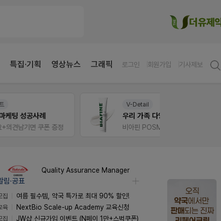
특집·기획
영상뉴스
그래픽
로그인
회원가입
기사제보
V-Detail
약사 
우리 가족 다양한 상처엔 비아핀!
JW S
정
비아핀 POSM 신청 GO!
Quality Assurance Manager
알림·공표
모집
여름 필수템, 약국 특가로 최대 90% 할인!
교육
NextBio Scale-up Academy 교육신청
모집
JW샵 신규가입 이벤트 (N페이 1만+스벅쿠폰)