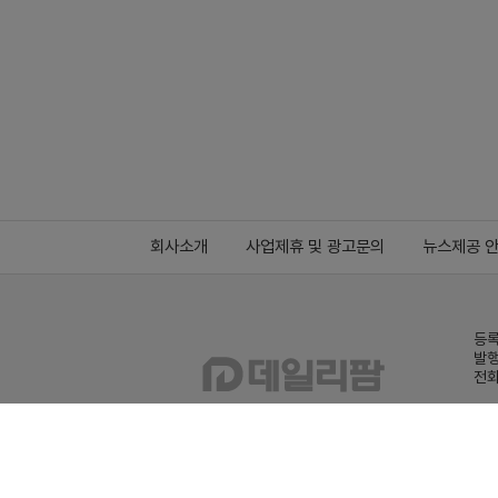
회사소개
사업제휴 및 광고문의
뉴스제공 
등록
발행
전화
데일
Family site
co