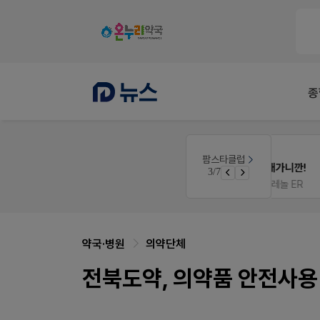
종
E-detail
팜스타클럽
품(8월호)
근육통은 오래가니깐!
3/7
면 쿠폰 증정
오래가는 타이레놀 ER
약국·병원
의약단체
전북도약, 의약품 안전사용