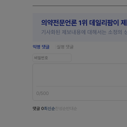
의약전문언론 1위 데일리팜이 
기사화된 제보내용에 대해서는 소정의 
익명 댓글
실명 댓글
0
/
500
댓글
0
최신순
찬성순
반대순