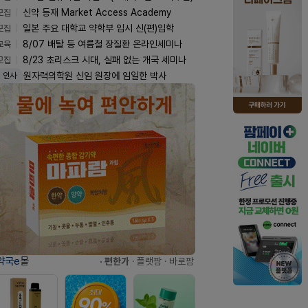
모집
신약 등재 Market Access Academy
모집
일본 주요 대학교 약학부 입시 신(편)입학
교육
8/07 배탈 등 여름철 장질환 온라인세미나
모집
8/23 초리스크 시대, 실패 없는 개국 세미나
원자력의학원 신임 원장에 임일한 박사
인사
약국e몰
· 편한가
· 플랫팜
· 바로팜