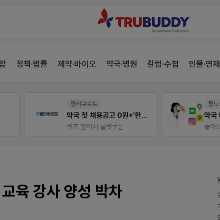
합
정책·법률
제약·바이오
약국·병원
칼럼·수첩
인물·연재
팜리쿠르트
팜노트
약국 첫 채용공고 0원+'한번 더' 무료 연장
약국 마케팅 성공사례
퀴즈 참여시 룰렛쿠폰
좋아요+의견남기면 쿠폰 증
 교육 강사 양성 박차