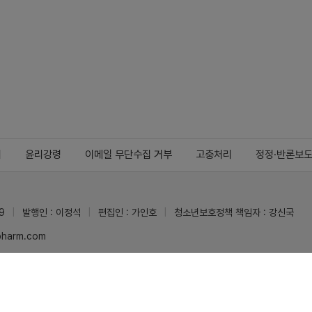
지
윤리강령
이메일 무단수집 거부
고충처리
정정·반론보
9
발행인 : 이정석
편집인 : 가인호
청소년보호정책 책임자 : 강신국
ypharm.com
 받을 수 있습니다.