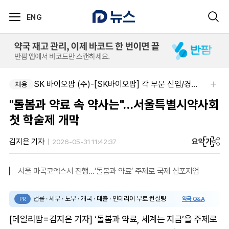
ENG
SK 바이오팜 (주)-[SK바이오팜] 각 부문 신입/경력 구성원 영입
채용
"돌봄과 약료 속 약사는"…서울특별시약사회
첫 학술제 개막
요약
가
김지은 기자
2026-05-31 11:42:37
서울 마곡코엑스서 진행…‘돌봄과 약료’ 주제로 국제 심포지엄
법률 · 세무 · 노무 · 개국 · 대출 · 인테리어 무료 컨설팅
약국 Q&A
PR
[데일리팜=김지은 기자] ‘돌봄과 약료, 세계는 지금’을 주제로