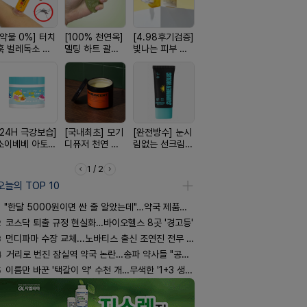
[약물 0%] 터치
[100% 천연옥]
[4.98후기검증]
[평점 4.9]약사
[올리브베
훅 벌레독소 흡
멜팅 하트 괄사
빛나는 피부 오
선택 근본 솔루
Pick] 드링
인기
마사지기
브링 세럼
션, 솔티스
강음료
[24H 극강보습]
[국내최초] 모기
[완전방수] 눈시
[구취 96% 제
[약국BEST!
소이베베 아토
디퓨저 천연 계
림없는 선크림
거] 씹는 고체 가
비타센스 
크림
피 모키센트 디
(SPF50+)
글
흡입기
퓨저
1 / 2
오늘의 TOP 10
"한달 5000원이면 싼 줄 알았는데"…약국 제품과 비교해보니
2
코스닥 퇴출 규정 현실화…바이오헬스 8곳 '경고등'
3
먼디파마 수장 교체...노바티스 출신 조연진 전무 내정
4
거리로 번진 잠실역 약국 논란…송파 약사들 "공공성 훼손"
5
이름만 바꾼 '택갈이 약' 수천 개…무색한 '1+3 생동'