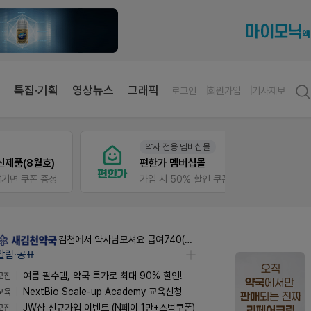
특집·기획
영상뉴스
그래픽
로그인
회원가입
기사제보
약사 전용 멤버십몰
V-Det
)
편한가 멤버십몰
정
가입 시 50% 할인 쿠폰+적립금까지!
비아핀 
김천에서 약사님모셔요 급여740(퇴직금선지급시실수령800),KTXSRT김천구미역있음
알림·공표
모집
여름 필수템, 약국 특가로 최대 90% 할인!
교육
NextBio Scale-up Academy 교육신청
모집
JW샵 신규가입 이벤트 (N페이 1만+스벅쿠폰)