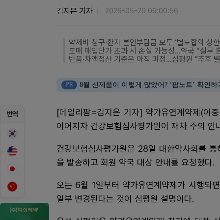
김지은 기자
2026-05-29 06:00:56
약제비 청구·환자 본인부담금 모두 ‘별도합의 상한
도매 매입단가 초과 시 손실 가능성…약국 “실무 
반품·차액정산 기준은 아직 미정…심평원 “추후 별
PR
8월 신제품이 이렇게 많았어? ‘팜노트’ 확인하
[데일리팜=김지은 기자] 약가유연계약제(이중
번역
이어지자 건강보험심사평가원이 재차 주의 안내
건강보험심사평가원은 28일 대한약사회를 통해
을 발송하고 회원 약국 대상 안내를 요청했다.
오는 6월 1일부터 약가유연계약제가 시행되면
일부 변경된다는 것이 심평원 설명이다.