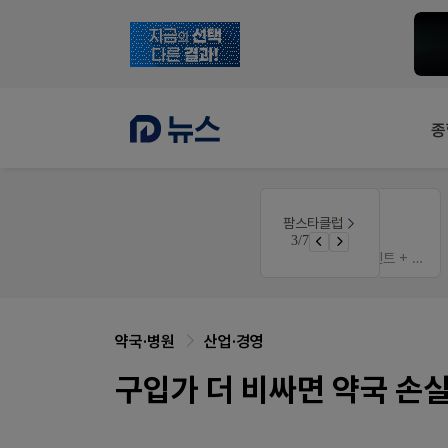
종
약사 전용 온라인몰
팜스타클럽
약국 첫 채용공고 0원+'한번 더' 무료 연장
JW SHOP
3/7
쿠폰
가입 시 네이버 1만포인트 + 스벅쿠폰
약국·병원
산업·경영
구입가 더 비싸면 약국 손