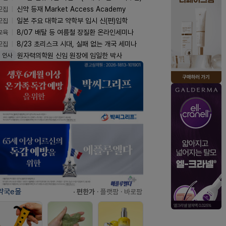
모집
신약 등재 Market Access Academy
모집
일본 주요 대학교 약학부 입시 신(편)입학
교육
8/07 배탈 등 여름철 장질환 온라인세미나
모집
8/23 초리스크 시대, 실패 없는 개국 세미나
원자력의학원 신임 원장에 임일한 박사
인사
약국e몰
· 편한가
· 플랫팜
· 바로팜