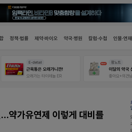
합
정책·법률
제약·바이오
약국·병원
칼럼·수첩
인물·연재
E-detail
팜노트
근육통은 오래가니깐!
이달의 약국 신제품(8월호
오래가는 타이레놀 ER
좋아요+의견남기면 쿠폰 증
실…약가유연제 이렇게 대비를