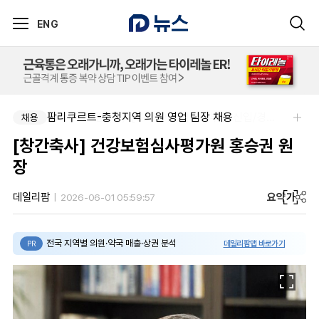
ENG
팜리쿠르트-충청지역 의원 영업 팀장 채용
채용
[창간축사] 건강보험심사평가원 홍승권 원
장
요약
가
데일리팜
2026-06-01 05:59:57
전국 지역별 의원·약국 매출·상권 분석
데일리팜맵 바로가기
PR