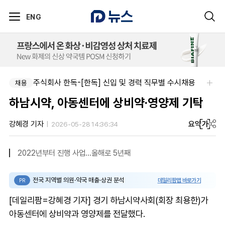
ENG
주식회사 한독-[한독] 신입 및 경력 직무별 수시채용
채용
하남시약, 아동센터에 상비약·영양제 기탁
요약
가
강혜경 기자
2026-05-28 14:36:34
2022년부터 진행 사업…올해로 5년째
전국 지역별 의원·약국 매출·상권 분석
데일리팜맵 바로가기
PR
[데일리팜=강혜경 기자] 경기 하남시약사회(회장 최용한)가
아동센터에 상비약과 영양제를 전달했다.