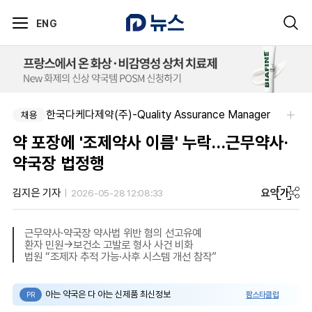
ENG
한국다케다제약(주)-Quality Assurance Manager
채용
약 포장에 '조제약사 이름' 누락…근무약사·
약국장 법정행
요약
가
김지은 기자
2026-05-28 12:08:33
근무약사·약국장 약사법 위반 혐의 선고유예
환자 민원→보건소 고발로 형사 사건 비화
법원 “조제자 추적 가능·사후 시스템 개선 참작”
아는 약국은 다 아는 신제품 최신정보
팜스타클럽
PR