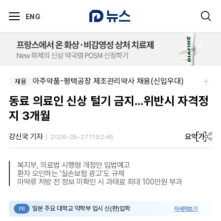
ENG
아주약품-평택공장 제조관리약사 채용(신입우대)
채용
동료 의료인 신상 털기 금지...위반시 자격정
지 3개월
요약
가
강신국 기자
2026-05-27 11:52:45
복지부, 의료법 시행령 개정안 입법예고
환자 오인하는 '실손보험 광고'도 규제
마약류 처방 전 정보 미확인 시 과태료 최대 100만원 부과
일본 주요 대학교 약학부 입시 신(편)입학
자세히보기
PR