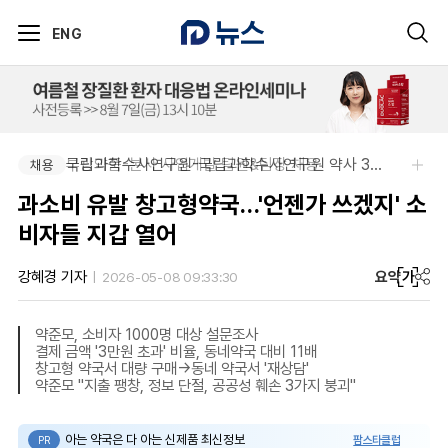
ENG
부광약품-본사 사업개발 팀원&팀장 채용
국립과학수사연구원-국립과학수사연구원 약사 3명 채용
채용
채용
과소비 유발 창고형약국…'언젠가 쓰겠지' 소
비자들 지갑 열어
요약
가
강혜경 기자
2026-05-08 09:33:30
약준모, 소비자 1000명 대상 설문조사
결제 금액 '3만원 초과' 비율, 동네약국 대비 11배
창고형 약국서 대량 구매→동네 약국서 '재상담'
약준모 "지출 팽창, 정보 단절, 공공성 훼손 3가지 붕괴"
아는 약국은 다 아는 신제품 최신정보
팜스타클럽
PR