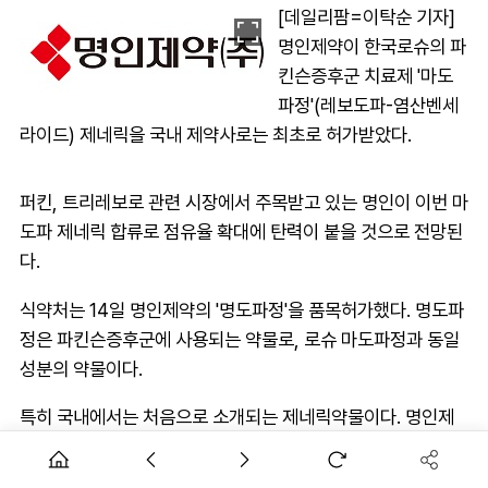
[데일리팜=이탁순 기자]
명인제약이 한국로슈의 파
킨슨증후군 치료제 '마도
파정'(레보도파-염산벤세
라이드) 제네릭을 국내 제약사로는 최초로 허가받았다.
퍼킨, 트리레보로 관련 시장에서 주목받고 있는 명인이 이번 마
도파 제네릭 합류로 점유율 확대에 탄력이 붙을 것으로 전망된
다.
식약처는 14일 명인제약의 '명도파정'을 품목허가했다. 명도파
정은 파킨슨증후군에 사용되는 약물로, 로슈 마도파정과 동일
성분의 약물이다.
특히 국내에서는 처음으로 소개되는 제네릭약물이다. 명인제
약은 지난 2019년 5월 처음 생동성시험계획서를 승인받은 뒤
마도파 제네릭 개발에 나섰다.