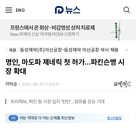
ENG
동성제약(주)아산공장-동성제약 아산공장 약사 채용
채용
명인, 마도파 제네릭 첫 허가…파킨슨병 시
장 확대
요약
가
이탁순
2021-05-15 17:04:21
트리레보, 퍼킨 등 시장 입지 '탄탄'…점유율 상승 기대
아는 약국은 다 아는 신제품 최신정보
팜스타클럽
PR