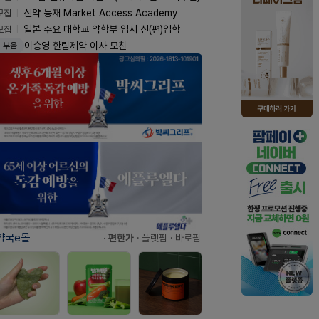
모집
신약 등재 Market Access Academy
모집
일본 주요 대학교 약학부 입시 신(편)입학
이승영 한림제약 이사 모친
부음
약국e몰
· 편한가
· 플랫팜
· 바로팜