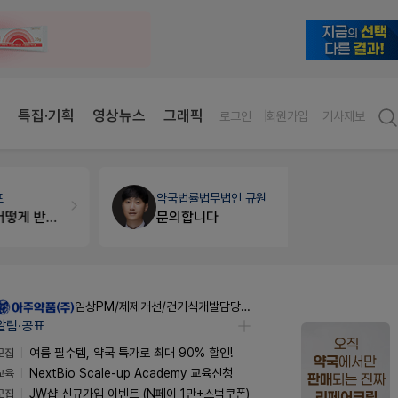
특집·기획
영상뉴스
그래픽
로그인
회원가입
기사제보
약국법률
법무법인 규원
약국인테리
문의합니다
매대 높이
임상PM/제제개선/건기식개발담당 채용
알림·공표
모집
여름 필수템, 약국 특가로 최대 90% 할인!
교육
NextBio Scale-up Academy 교육신청
모집
JW샵 신규가입 이벤트 (N페이 1만+스벅쿠폰)