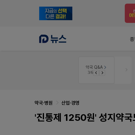
종
개국·경영
휴베이스
약국 Q&A
3/6
노동자의 날 수당계산은 어떻게 되나요
Pm2000쓰는데..
약국·병원
산업·경영
'진통제 1250원' 성지약