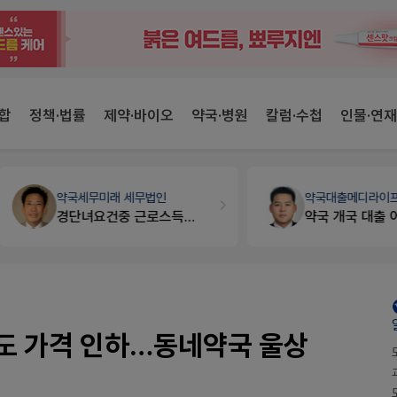
합
정책·법률
제약·바이오
약국·병원
칼럼·수첩
인물·연재
약국세무
미래 세무법인
약국대출
메디라이프
경단녀요건중 근로스득원천징수액
약국 개국 대출 어떻게 받아야할지 어렵습니다
국도 가격 인하…동네약국 울상