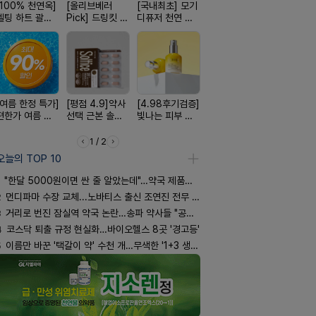
[100% 천연옥]
[올리브베러
[국내최초] 모기
[완전방수] 눈시
[약국BEST!
멜팅 하트 괄사
Pick] 드링킷 건
디퓨저 천연 계
림없는 선크림
비타센스 
마사지기
강음료
피 모키센트 디
(SPF50+)
흡입기
퓨저
[여름 한정 특가]
[평점 4.9]약사
[4.98후기검증]
[24H 극강보습]
[쿠팡 완판]
편한가 여름 쿨
선택 근본 솔루
빛나는 피부 오
소이베베 아토
생 아르기닌
세일! (여름 필수
션, 솔티스
브링 세럼
크림
너지 젤리
템 싹쓰리)
1 / 2
오늘의 TOP 10
"한달 5000원이면 싼 줄 알았는데"…약국 제품과 비교해보니
2
먼디파마 수장 교체...노바티스 출신 조연진 전무 내정
3
거리로 번진 잠실역 약국 논란…송파 약사들 "공공성 훼손"
4
코스닥 퇴출 규정 현실화…바이오헬스 8곳 '경고등'
5
이름만 바꾼 '택갈이 약' 수천 개…무색한 '1+3 생동'