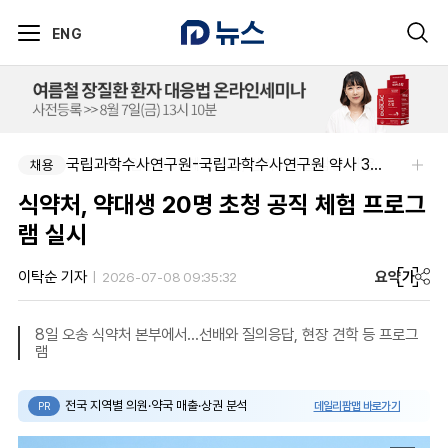
ENG
아주약품-임상PM/제제개선/건기식개발담당 채용
국립과학수사연구원-국립과학수사연구원 약사 3명 채용
채용
채용
식약처, 약대생 20명 초청 공직 체험 프로그
램 실시
요약
가
이탁순 기자
2026-07-08 09:35:32
8일 오송 식약처 본부에서…선배와 질의응답, 현장 견학 등 프로그
램
전국 지역별 의원·약국 매출·상권 분석
데일리팜맵 바로가기
PR